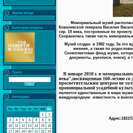
Форма входа
Мемориальный музей располагает
Ковалевской генерала Василия Васил
Категории раздела
сер. 19 века, построенные по проект
Сохранилась также часть мемориальн
Музей создан в 1982 году. За это 
имения, а также по родослов
Скомплектован фонд музея, котор
документы, рукописи, книги), а
Поиск
В январе 2010 г. в мемориально
века",посвященная 160-летию со 
просветительским центром не тол
провинциальной усадебной культу
является единственным в мире музе
Календарь
международную известность и внесен
«
Август 2026
»
Пн
Вт
Ср
Чт
Пт
Сб
Вс
1
2
Адрес:18215
3
4
5
6
7
8
9
10
11
12
13
14
15
16
17
18
19
20
21
22
23