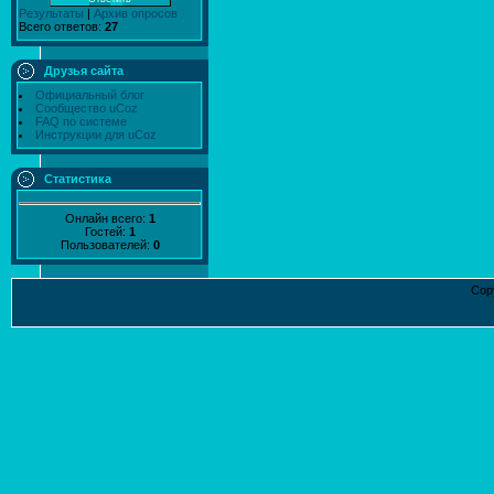
Результаты
|
Архив опросов
Всего ответов:
27
Друзья сайта
Официальный блог
Сообщество uCoz
FAQ по системе
Инструкции для uCoz
Статистика
Онлайн всего:
1
Гостей:
1
Пользователей:
0
Cop