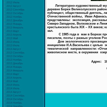
2012 Июль
Литературно-художественный му
2012 Август
деревне Борки Великолукского район
2012 Сентябрь
публицист, общественный деятель, л
2012 Октябрь
Отечественной войны, Иван Афанасье
2012 Ноябрь
представлены: экспозиция, рассказы
2012 Декабрь
Северо-Западном, Волховском и Лени
2013 Январь
крестьянского быта XIX – XX веков; 
2013 Февраль
зал.
2013 Март
С 1985 года в мае в Борках прохо
2013 Апрель
писатели, поэты с разных уголков Ро
2013 Май
Дом экологического просвещения в
2013 Июнь
инициативе И.А.Васильева с целью э
2013 Июль
тематической направленности: «Отчи
2013 Август
живописном месте, в окружении озер
2013 Сентябрь
2013 Октябрь
2013 Ноябрь
Адрес: 18
2013 Декабрь
2014 Январь
2014 Февраль
2014 Март
Вр
2014 Апрель
В
2014 Май
2014 Июнь
2014 Июль
2014 Август
2014 Сентябрь
2014 Октябрь
2014 Ноябрь
2014 Декабрь